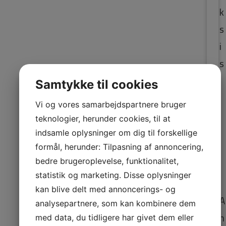
k
s
i
s
R
Samtykke til cookies
o i
Vi og vores samarbejdspartnere bruger
kr
teknologier, herunder cookies, til at
op
indsamle oplysninger om dig til forskellige
og
formål, herunder: Tilpasning af annoncering,
bedre brugeroplevelse, funktionalitet,
si
statistik og marketing. Disse oplysninger
nd
kan blive delt med annoncerings- og
A
analysepartnere, som kan kombinere dem
n
med data, du tidligere har givet dem eller