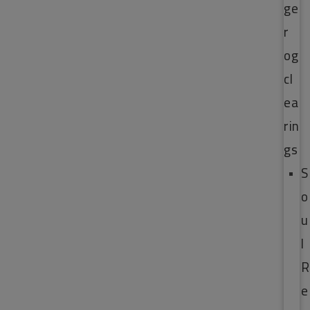
ge
r
og
cl
ea
rin
gs
S
o
u
l
R
e