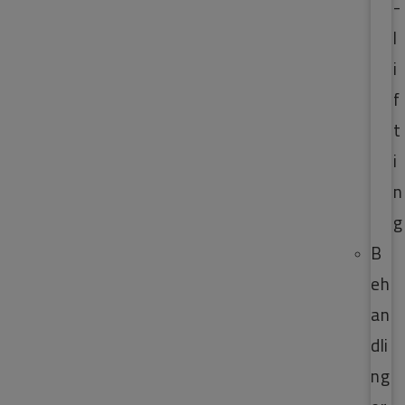
-
l
i
f
t
i
n
g
B
eh
an
dli
ng