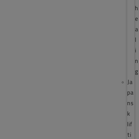
h
e
a
l
i
n
g
Ja
pa
ns
k
lif
ti