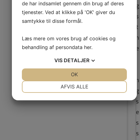
g
de har indsamlet gennem din brug af deres
tjenester. Ved at klikke på 'OK' giver du
s
samtykke til disse formål.
t
h
Læs mere om vores brug af cookies og
e
behandling af persondata
her
.
l
VIS
DETALJER
i
JA
NEJ
OK
JA
NEJ
n
NØDVENDIGE
PRÆFERENCER
AFVIS ALLE
g
JA
NEJ
JA
NEJ
s
MARKETING
STATISTIK
e
s
s