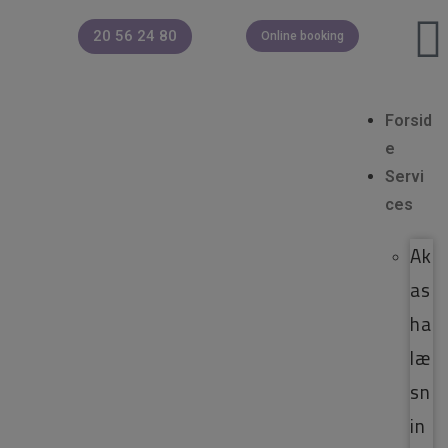
20 56 24 80
Online booking
Forsid
e
Servi
ces
Ak
as
ha
læ
sn
in