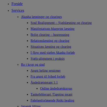
Forside
Services
Akasha læsninger og clearings
Soul Realignment – Sjælslæsning og clearing
Manifestations blueprint læsning
Bolig clearing – husrensning
Relationslæsning og clearing
Situations læsning og clearing
I flow med sjælen Akasha forløb
Sjæls-alignment i praksis
Ro i krop og sind
Angst heling sessioner
Fra angst til frihed forløb
Åndedrætsterapi 1:1
Online åndedrætskursus
Tankefeltterapi /Tapping terapi
Følelsesforløsende Reiki healing
Japansk lifting