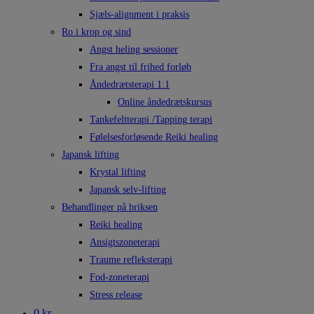
Sjæls-alignment i praksis
Ro i krop og sind
Angst heling sessioner
Fra angst til frihed forløb
Åndedrætsterapi 1:1
Online åndedrætskursus
Tankefeltterapi /Tapping terapi
Følelsesforløsende Reiki healing
Japansk lifting
Krystal lifting
Japansk selv-lifting
Behandlinger på briksen
Reiki healing
Ansigtszoneterapi
Traume refleksterapi
Fod-zoneterapi
Stress release
0 kr.