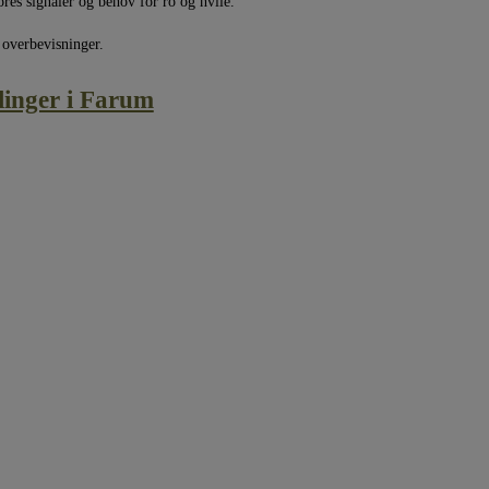
ores signaler og behov for ro og hvile.
e overbevisninger.
dlinger i Farum