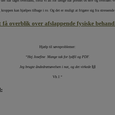
der har taget overhånd, fordi vi alt for længe har presset os selv og overhørt v
kroppen kan hjælpes tilbage i ro. Og det er muligt at frigøre sig fra stressend
t få overblik over afslappende fysiske behan
Hjælp til søvnproblemer:
“Hej Josefine Mange tak for lydfil og PDF.
Jeg brugte åndedrætsøvelsen i nat, og det virkede
🙌
Vh J.
“
l: