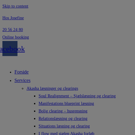
Skip to content
Hos Josefine
20 56 24 80
Online booking
acebook
Forside
Services
Akasha læsninger og clearings
Soul Realignment – Sjælslæsning og clearing
Manifestations blueprint læsning
Bolig clearing – husrensning
Relationslæsning og clearing
Situations læsning og clearing
I flow med sjælen Akasha forløb