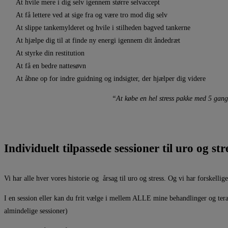
At hvile mere i dig selv igennem større selvaccept
At få lettere ved at sige fra og være tro mod dig selv
At slippe tankemylderet og hvile i stilheden bagved tankerne
At hjælpe dig til at finde ny energi igennem dit åndedræt
At styrke din restitution
At få en bedre nattesøvn
At åbne op for indre guidning og indsigter, der hjælper dig videre
“At købe en hel stress pakke med 5 gange,
Individuelt tilpassede sessioner til uro og str
Vi har alle hver vores historie og årsag til uro og stress. Og vi har forskellige
I en session eller kan du frit vælge i mellem ALLE mine behandlinger og terap
almindelige sessioner)