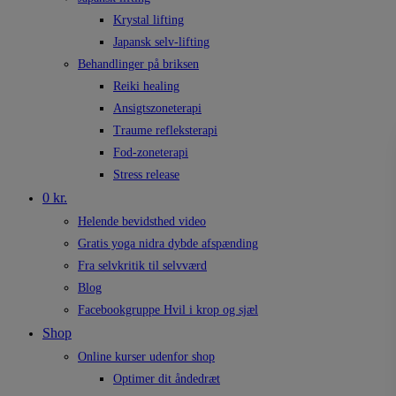
Krystal lifting
Japansk selv-lifting
Behandlinger på briksen
Reiki healing
Ansigtszoneterapi
Traume refleksterapi
Fod-zoneterapi
Stress release
0 kr.
Helende bevidsthed video
Gratis yoga nidra dybde afspænding
Fra selvkritik til selvværd
Blog
Facebookgruppe Hvil i krop og sjæl
Shop
Online kurser udenfor shop
Optimer dit åndedræt