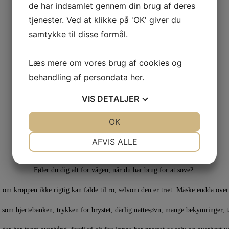
de har indsamlet gennem din brug af deres
tjenester. Ved at klikke på 'OK' giver du
samtykke til disse formål.
Læs mere om vores brug af cookies og
behandling af persondata
her
.
VIS
DETALJER
JA
NEJ
OK
JA
NEJ
Mærker du en konstant uro i kroppen?
NØDVENDIGE
PRÆFERENCER
AFVIS ALLE
En indre sitren som mærkes endnu tydeligere, når du er stille?
JA
NEJ
JA
NEJ
Føler du dig alt for vågen, når du har brug for at sove?
MARKETING
STATISTIK
om kroppen ikke rigtig kan falde til ro, selvom den er træt. Måske endda over
om hjertebanken, trykken for brystet, dårlig nattesøvn, mange bekymringer, t