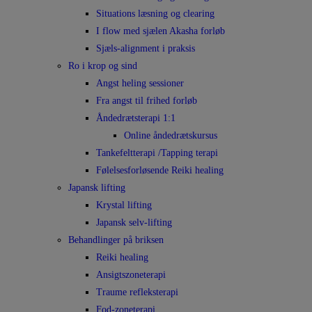
Situations læsning og clearing
I flow med sjælen Akasha forløb
Sjæls-alignment i praksis
Ro i krop og sind
Angst heling sessioner
Fra angst til frihed forløb
Åndedrætsterapi 1:1
Online åndedrætskursus
Tankefeltterapi /Tapping terapi
Følelsesforløsende Reiki healing
Japansk lifting
Krystal lifting
Japansk selv-lifting
Behandlinger på briksen
Reiki healing
Ansigtszoneterapi
Traume refleksterapi
Fod-zoneterapi