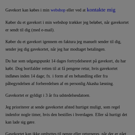
kontakte mig
Gavekort kan købes i min
webshop
eller ved at
Køber du et gavekort i min webshop trækker jeg beløbet, når gavekortet
er sendt til dig (med e-mail).
Køber du et gavekort igennem en faktura jeg manuelt sender til dig,
sender jeg dig gavekortet, når jeg har modtaget betalingen.
Du har som udgangspunkt 14 dages fortrydelsesret på gavekort, du har
købt. Dog bortfalder retten til at få pengene retur, hvis gavekortet
indløses inden 14 dage; fx. i form af en behandling eller fra
påbegyndelsen af forberedelsen af en personlig Akasha læsning.
Gavekortet er gyldigt i 3 år fra udstedelsesdatoen.
Jeg prioriterer at sende gavekortet afsted hurtigst muligt, som regel
indenfor nogle timer, hvis den bestilles i hverdagen. Eller så hurtigt det
kan lade sig gøre.
Gavekortet kan ikke ombyttes til penge eller returneres, når der er gået