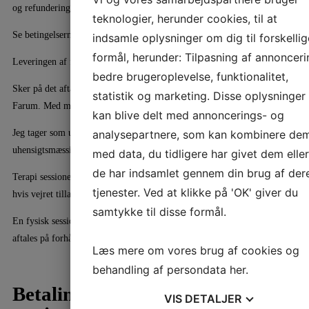
og refunderingsbetingelser, som beskrevet længere oppe på siden.
teknologier, herunder cookies, til at
Se betingelserne for køb af klippekort længere oppe på siden.
indsamle oplysninger om dig til forskellig
formål, herunder: Tilpasning af annonceri
Leveringen af fysiske behandlinger/sessioner:
bedre brugeroplevelse, funktionalitet,
Sker på det aftalte tidspunkt på min adresse: Hesselbækpark 22, 3520
statistik og marketing. Disse oplysninger
Farum. Med mindre andet er aftalt.
kan blive delt med annoncerings- og
Jeg tager som udgangspunkt ikke ud og behandler andre steder pga,
analysepartnere, som kan kombinere de
uhensigtsmæssig arbejdsstilling m.m.
med data, du tidligere har givet dem eller
de har indsamlet gennem din brug af der
Terapi sessioner kan i visse tilfælde godt holdes udenfor fx i naturen,
tjenester. Ved at klikke på 'OK' giver du
hvis vejret tillader det og det aftales på forhånd.
samtykke til disse formål.
En fysisk session kan altid også ændres til en online session hvis det
aftales på forhånd.
Læs mere om vores brug af cookies og
behandling af persondata
her
.
Betaling og levering af ONLINE
VIS
DETALJER