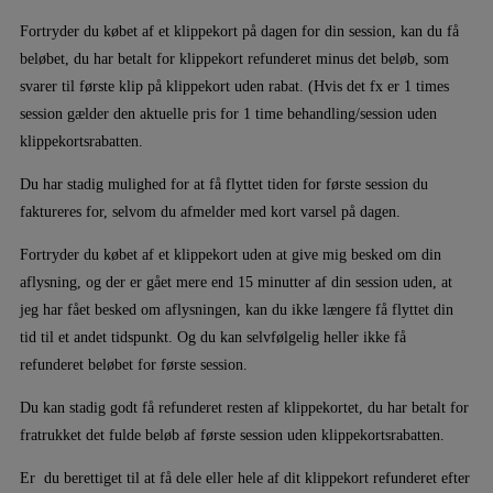
Fortryder du købet af et klippekort på dagen for din session, kan du få
beløbet, du har betalt for klippekort refunderet minus det beløb, som
svarer til første klip på klippekort uden rabat. (Hvis det fx er 1 times
session gælder den aktuelle pris for 1 time behandling/session uden
klippekortsrabatten.
Du har stadig mulighed for at få flyttet tiden for første session du
faktureres for, selvom du afmelder med kort varsel på dagen.
Fortryder du købet af et klippekort uden at give mig besked om din
aflysning, og der er gået mere end 15 minutter af din session uden, at
jeg har fået besked om aflysningen, kan du ikke længere få flyttet din
tid til et andet tidspunkt. Og du kan selvfølgelig heller ikke få
refunderet beløbet for første session.
Du kan stadig godt få refunderet resten af klippekortet, du har betalt for
fratrukket det fulde beløb af første session uden klippekortsrabatten.
Er du berettiget til at få dele eller hele af dit klippekort refunderet efter