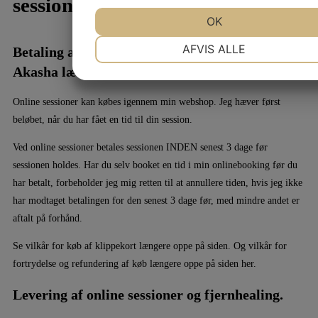
sessioner og fjernhealing
JA
NEJ
OK
JA
NEJ
NØDVENDIGE
PRÆFERENCER
AFVIS ALLE
Betaling af online sessioner m.m. (der IKKE er
Akasha læsninger):
JA
NEJ
JA
NEJ
MARKETING
STATISTIK
Online sessioner kan købes igennem min webshop. Jeg hæver først
beløbet, når du har fået en tid til din session.
Ved online sessioner betales sessionen INDEN senest 3 dage før
sessionen holdes. Har du selv booket en tid i min onlinebooking før du
har betalt, forbeholder jeg mig retten til at annullere tiden, hvis jeg ikke
har modtaget betalingen for den senest 3 dage før, med mindre andet er
aftalt på forhånd.
Se vilkår for køb af klippekort længere oppe på siden. Og vilkår for
fortrydelse og refundering af køb længere oppe på siden her.
Levering af online sessioner og fjernhealing.