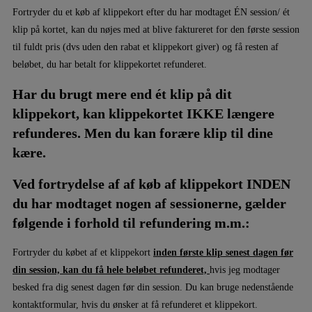
Fortryder du et køb af klippekort efter du har modtaget ÉN session/ ét
klip på kortet, kan du nøjes med at blive faktureret for den første session
til fuldt pris (dvs uden den rabat et klippekort giver) og få resten af
beløbet, du har betalt for klippekortet refunderet.
Har du brugt mere end ét klip på dit
klippekort, kan klippekortet IKKE længere
refunderes. Men du kan forære klip til dine
kære.
Ved fortrydelse af af køb af klippekort INDEN
du har modtaget nogen af sessionerne, gælder
følgende i forhold til refundering m.m.:
Fortryder du købet af et klippekort
inden første klip
senest dagen før
din session, kan du få hele beløbet refunderet,
hvis jeg modtager
besked fra dig senest dagen før din session. Du kan bruge nedenstående
kontaktformular, hvis du ønsker at få refunderet et klippekort.