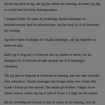
skriver jeg først til dig, når jeg har udført din clearing; så sender jeg dig
en e-mail med en bolig clearingsrapport.
I shoppen finder du under de forskellige Akasha læsninger en
kontaktformular med de informationer, jeg har brug for til at forberede
din læsning.
Jeg hæver først betalingen for Akasha læsningen, når jeg begynder at
forberede den.
Indtil jeg er begyndt at forberede den og beløbet er hævet, har du
mulighed for at fortryde dit køb og bede om at få betalingen
refunderet.
Når jeg først er begyndt at forberede en læsning, kan den ikke fortrydes
eller refunderes. Akasha læsninger kan foregå online over Zoom eller
fysisk i Farum på min adresse. Det aftales på forhånd. Vælger du en
online session, sender jeg dig et link til Zoom 1-3 dage før din session.
Du får efterfølgende tilsendt et link til replay af din læsning, som du