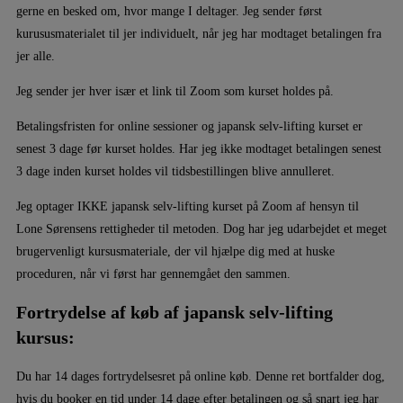
gerne en besked om, hvor mange I deltager. Jeg sender først
kurususmaterialet til jer individuelt, når jeg har modtaget betalingen fra
jer alle.
Jeg sender jer hver især et link til Zoom som kurset holdes på.
Betalingsfristen for online sessioner og japansk selv-lifting kurset er
senest 3 dage før kurset holdes. Har jeg ikke modtaget betalingen senest
3 dage inden kurset holdes vil tidsbestillingen blive annulleret.
Jeg optager IKKE japansk selv-lifting kurset på Zoom af hensyn til
Lone Sørensens rettigheder til metoden. Dog har jeg udarbejdet et meget
brugervenligt kursusmateriale, der vil hjælpe dig med at huske
proceduren, når vi først har gennemgået den sammen.
Fortrydelse af køb af japansk selv-lifting
kursus:
Du har 14 dages fortrydelsesret på online køb. Denne ret bortfalder dog,
hvis du booker en tid under 14 dage efter betalingen og så snart jeg har