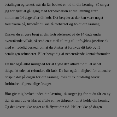
betalingen og senest, når du får booket en tid til din læsning. Så sørger
jeg for først at gå igang med forberedelsen af din læsning efter
minimum 14 dage efter dit køb. Det betyder at der kan være noget
forsinkelse på, hvornår du kan få forberedt og holdt din læsning.
Ønsker du at gøre brug af din fortrydelsesret på de 14 dage under
ovenstående vilkår, så send en e-mail til mig til: info@hos-josefine.dk
med en tydelig besked, om at du ønsker at fortryde dit køb og få
betalingen refunderet. Eller benyt dig af nedenstående kontaktformular.
Du har også altid mulighed for at flytte den aftalte tid til et andet
tidspunkt uden at refundere dit køb. Du har også mulighed for at ændre
tidspunktet på dagen for din læsning, hvis du fx pludselig bliver
forhindret af personlige årsager.
Blot giv mig besked inden din læsning, så sørger jeg for at du får en ny
tid, så snart du er klar at aftale et nye tidspunkt til at holde din læsning.
Og det koster ikke noget at få flyttet din tid. Heller ikke på dagen.