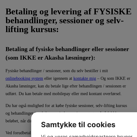
Betaling og levering af FYSISKE
behandlinger, sessioner og selv-
lifting kursus:
Betaling af fysiske behandlinger eller sessioner
(som IKKE er Akasha læsninger):
Fysiske behandlinger / sessioner, som du selv bestiller i mit
onlinebooking system
eller igennem at
kontakte mig
– Og som IKKE er
Akasha læsninger, kan du betale lige efter behandlingen / sessionen er
udført. Du kan betale med mobilepay eller med kontant overførsel.
Du har også mulighed for at købe fysiske sessioner, selv-lifting kursus
og behandlinger i webshoppen inden sessionen starter. I så fald hæves
beløbet, når din tid er booket.
Samtykke til cookies
Ved forudbetalinger igennem
webshoppen,
gælder samme fortrydelses
Vi og vores samarbejdspartnere bruger