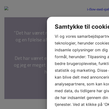
Samtykke til cooki
“Det har været meget healende for mig,
Vi og vores samarbejdspartn
og en følelse af at komme hjem til mig
teknologier, herunder cookies,
selv.
indsamle oplysninger om dig t
Det har været en meget stor oplevelse,
formål, herunder: Tilpasning 
og jeg er meget taknemmelig for, det du
bedre brugeroplevelse, funkti
har gjort.”
statistik og marketing. Disse
kan blive delt med annonceri
Katja
analysepartnere, som kan k
med data, du tidligere har gi
de har indsamlet gennem din 
tjenester. Ved at klikke på 'O