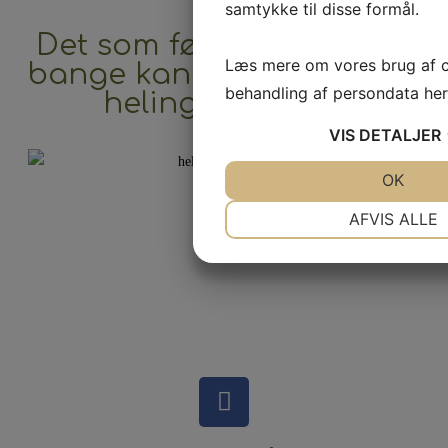
samtykke til disse formål.
Det som føles sårbart og
Læs mere om vores brug af 
bange kan blive porten til
behandling af persondata
her
heling og styrke
VIS
DETALJER
JA
NEJ
OK
NØDVENDIGE
PR
AFVIS ALLE
JA
NEJ
MARKETING