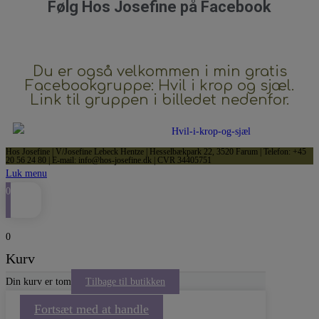
Følg Hos Josefine på Facebook
Du er også velkommen i min gratis
Facebookgruppe: Hvil i krop og sjæl.
Link til gruppen i billedet nedenfor.
Hos Josefine | V/Josefine Lebeck Hentze | Hesselbækpark 22, 3520 Farum | Telefon: +45
20 56 24 80 | E-mail: info@hos-josefine.dk | CVR 34405751
Luk menu
0
0
Kurv
Din kurv er tom
Tilbage til butikken
Fortsæt med at handle