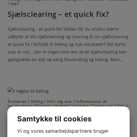
/
Sjæl
Sjælsclearing – et quick fix?
Sjælsclearing - et quick fix? Sådan får du endnu større
udbytte af din sjælslæsning og clearing Er en sjælsclearing
et quick fix i forhold til heling og nye resultater? Det korte
svar er nej....Der er ingen tvivl om, at en sjælsclearing kan
igangsætte en dyb og varig forvandling og heling. Men…
Åndedræt
/
Heling
/
Hvil i dig selv
/
Inflammation af
nervesystem
/
Kronisk træthed
/
Livskrise
/
Selvaccept
/
Sjæl
/
Stress
/
Uro i kroppen
Samtykke til cookies
3 nøgler til heling
Vi og vores samarbejdspartnere bruger
3 Nøgler til heling Fra fanget i symptomer til heling og