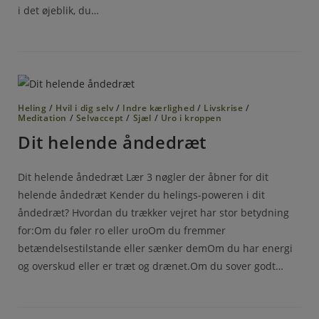
i det øjeblik, du…
Heling
/
Hvil i dig selv
/
Indre kærlighed
/
Livskrise
/
Meditation
/
Selvaccept
/
Sjæl
/
Uro i kroppen
Dit helende åndedræt
Dit helende åndedræt Lær 3 nøgler der åbner for dit
helende åndedræt Kender du helings-poweren i dit
åndedræt? Hvordan du trækker vejret har stor betydning
for:Om du føler ro eller uroOm du fremmer
betændelsestilstande eller sænker demOm du har energi
og overskud eller er træt og drænet.Om du sover godt…