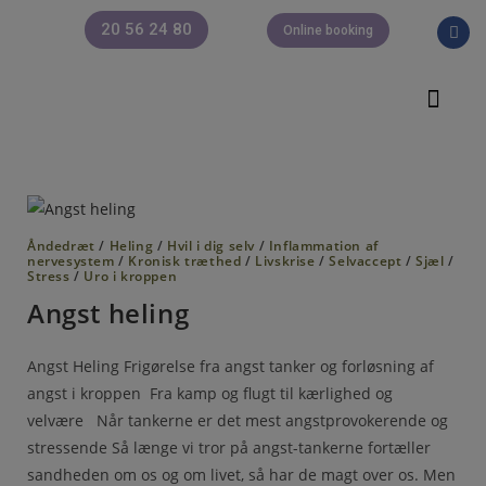
20 56 24 80
Online booking
Om Josefi
Åndedræt
/
Heling
/
Hvil i dig selv
/
Inflammation af
nervesystem
/
Kronisk træthed
/
Livskrise
/
Selvaccept
/
Sjæl
/
Stress
/
Uro i kroppen
Angst heling
Angst Heling Frigørelse fra angst tanker og forløsning af
angst i kroppen Fra kamp og flugt til kærlighed og
velvære Når tankerne er det mest angstprovokerende og
stressende Så længe vi tror på angst-tankerne fortæller
sandheden om os og om livet, så har de magt over os. Men