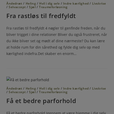
Åndedræt
/
Heling
/
Hvil i dig selv
/
Indre kærlighed
/
Livskrise
/
Selvaccept
/
Sjæl
/
Traumeforløsning
Fra rastløs til fredfyldt
Fra rastløs til fredfyldt 4 nøgler til genfinde freden, når du
bliver trigget i dine relationer Bliver du også frustreret, når
du ikke bliver set og mødt af dine nærmeste? Du kan lære
at holde rum for din sårethed og fylde dig selv op med
kærlighed indefra.Det skaber en enorm…
Åndedræt
/
Heling
/
Hvil i dig selv
/
Indre kærlighed
/
Livskrise
/
Selvaccept
/
Sjæl
/
Traumeforløsning
Få et bedre parforhold
Få et bedre parforhold Igennem at være hjemme i dig selv