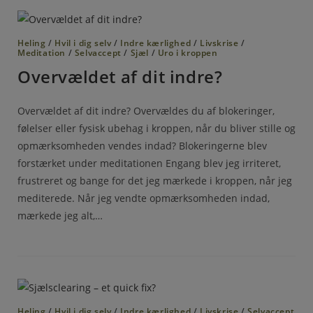
Heling
/
Hvil i dig selv
/
Indre kærlighed
/
Livskrise
/
Meditation
/
Selvaccept
/
Sjæl
/
Uro i kroppen
Overvældet af dit indre?
Overvældet af dit indre? Overvældes du af blokeringer,
følelser eller fysisk ubehag i kroppen, når du bliver stille og
opmærksomheden vendes indad? Blokeringerne blev
forstærket under meditationen Engang blev jeg irriteret,
frustreret og bange for det jeg mærkede i kroppen, når jeg
mediterede. Når jeg vendte opmærksomheden indad,
mærkede jeg alt,…
Heling
/
Hvil i dig selv
/
Indre kærlighed
/
Livskrise
/
Selvaccept