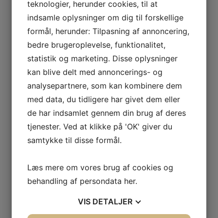
teknologier, herunder cookies, til at
frisættelse.Igennem et bevidsthedsskifte og styrkelse af
indsamle oplysninger om dig til forskellige
kroppens selvhelbredende kræfter En invitation til et
formål, herunder: Tilpasning af annoncering,
helende bevidsthedsskifte En kronisk lidelse eller kroniske
bedre brugeroplevelse, funktionalitet,
symptomer kan være en invitation til et
statistik og marketing. Disse oplysninger
bevidsthedshedsskifte.En invitation til at lære os selv
bedre at kende i dybden. At…
kan blive delt med annoncerings- og
analysepartnere, som kan kombinere dem
med data, du tidligere har givet dem eller
de har indsamlet gennem din brug af deres
tjenester. Ved at klikke på 'OK' giver du
Åndedræt
/
Heling
/
Hvil i dig selv
/
Inflammation af
samtykke til disse formål.
nervesystem
/
Livskrise
/
Selvaccept
/
Stress
/
Uro i kroppen
Fra søvnløshed til søvn
Læs mere om vores brug af cookies og
behandling af persondata
her
.
Fra søvnløshed til søvn 2 effektive åndedrætsnøgler, der
fordyber søvnen. Og hvad der ellers kan forstyrre eller
VIS
DETALJER
forbedre din søvn. Dit åndedræt kan få dit nervesystem i