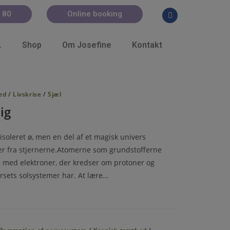
 80
Online booking
.
Shop
Om Josefine
Kontakt
ed
/
Livskrise
/
Sjæl
ig
 isoleret ø, men en del af et magisk univers
er fra stjernerne.Atomerne som grundstofferne
med elektroner, der kredser om protoner og
rsets solsystemer har. At lære…