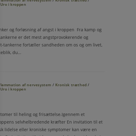
flammation af nervesystem
/
Kronisk træthed
/
/
Uro i kroppen
anker og forløsning af angst i kroppen Fra kamp og
 tankerne er det mest angstprovokerende og
st-tankerne fortæller sandheden om os og om livet,
jeblik, du…
flammation af nervesystem
/
Kronisk træthed
/
/
Uro i kroppen
ptomer til heling og frisættelse.Igennem et
oppens selvhelbredende kræfter En invitation til et
sk lidelse eller kroniske symptomer kan være en