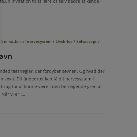
te.En invitation til at lære os selv bedre at kende i
flammation af nervesystem
/
Livskrise
/
Selvaccept
/
søvn
e åndedrætsnøgler, der fordyber søvnen. Og hvad der
din søvn. Dit åndedræt kan få dit nervesystem i
 brug for at kunne være i den beroligende gren af
 Når vi er i…