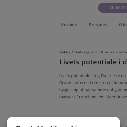
20 56 24
Forside
Services
0 kr
Heling
/
Hvil i dig selv
/
Kronisk træth
Livets potentiale i d
Livets potentiale i dig Du er ikke en
Grundstofferne i din krop er komm
bygges op af har samme opbygning 
masser af rum i mellem. Som Unive