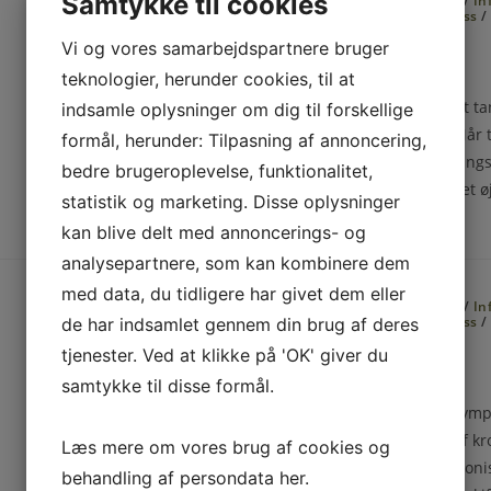
Samtykke til cookies
Åndedræt
/
Heling
/
Hvil i dig selv
/
In
Livskrise
/
Selvaccept
/
Sjæl
/
Stress
Angst heling
Vi og vores samarbejdspartnere bruger
teknologier, herunder cookies, til at
Angst Heling Frigørelse fra angst t
indsamle oplysninger om dig til forskellige
flugt til kærlighed og velvære Når
formål, herunder: Tilpasning af annoncering,
stressende Så længe vi tror på ang
bedre brugeroplevelse, funktionalitet,
så har de magt over os. Men i det ø
statistik og marketing. Disse oplysninger
kan blive delt med annoncerings- og
analysepartnere, som kan kombinere dem
med data, du tidligere har givet dem eller
Åndedræt
/
Heling
/
Hvil i dig selv
/
In
Livskrise
/
Selvaccept
/
Sjæl
/
Stress
de har indsamlet gennem din brug af deres
3 nøgler til heling
tjenester. Ved at klikke på 'OK' giver du
samtykke til disse formål.
3 Nøgler til heling Fra fanget i sym
bevidsthedsskifte og styrkelse af kr
Læs mere om vores brug af cookies og
helende bevidsthedsskifte En kroni
behandling af persondata
her
.