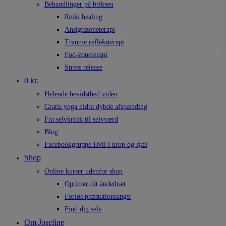
Behandlinger på briksen
Reiki healing
Ansigtszoneterapi
Traume refleksterapi
Fod-zoneterapi
Stress release
0 kr.
Helende bevidsthed video
Gratis yoga nidra dybde afspænding
Fra selvkritik til selvværd
Blog
Facebookgruppe Hvil i krop og sjæl
Shop
Online kurser udenfor shop
Optimer dit åndedræt
Forløs præstationsangst
Find dig selv
Om Josefine