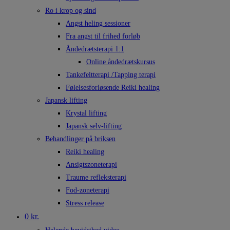
Ro i krop og sind
Angst heling sessioner
Fra angst til frihed forløb
Åndedrætsterapi 1:1
Online åndedrætskursus
Tankefeltterapi /Tapping terapi
Følelsesforløsende Reiki healing
Japansk lifting
Krystal lifting
Japansk selv-lifting
Behandlinger på briksen
Reiki healing
Ansigtszoneterapi
Traume refleksterapi
Fod-zoneterapi
Stress release
0 kr.