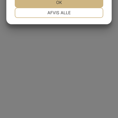
JA
NEJ
OK
JA
NEJ
NØDVENDIGE
PRÆFERENCER
AFVIS ALLE
JA
NEJ
JA
NEJ
MARKETING
STATISTIK