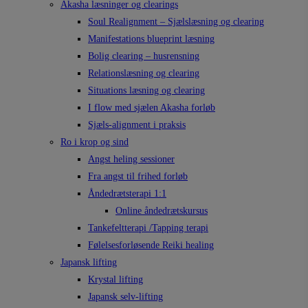
Akasha læsninger og clearings
Soul Realignment – Sjælslæsning og clearing
Manifestations blueprint læsning
Bolig clearing – husrensning
Relationslæsning og clearing
Situations læsning og clearing
I flow med sjælen Akasha forløb
Sjæls-alignment i praksis
Ro i krop og sind
Angst heling sessioner
Fra angst til frihed forløb
Åndedrætsterapi 1:1
Online åndedrætskursus
Tankefeltterapi /Tapping terapi
Følelsesforløsende Reiki healing
Japansk lifting
Krystal lifting
Japansk selv-lifting