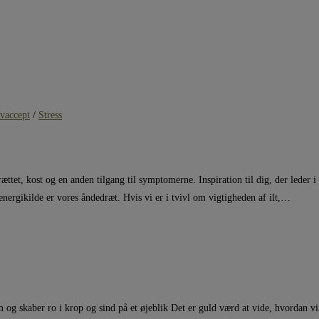
vaccept
/
Stress
et, kost og en anden tilgang til symptomerne. Inspiration til dig, der leder i 
energikilde er vores åndedræt. Hvis vi er i tvivl om vigtigheden af ilt,…
em og skaber ro i krop og sind på et øjeblik Det er guld værd at vide, hvordan v