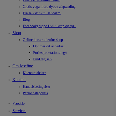
Helende bevidsthed video
Gratis yoga nidra dybde afspænding
Fra selvkritik til selvværd
Blog
Facebookgruppe Hvil i krop og sjæl
Shop
Online kurser udenfor shop
Optimer dit åndedræt
Forløs præstationsangst
Find dig selv
Om Josefine
Klientudtalelser
Kontakt
Handelsbetingelser
Persondatapolitik
Forside
Services