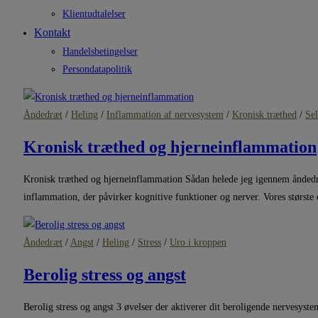
Klientudtalelser
Kontakt
Handelsbetingelser
Persondatapolitik
Åndedræt
/
Heling
/
Inflammation af nervesystem
/
Kronisk træthed
/
Sel
Kronisk træthed og hjerneinflammation
Kronisk træthed og hjerneinflammation Sådan helede jeg igennem åndedrætt
inflammation, der påvirker kognitive funktioner og nerver. Vores største 
Åndedræt
/
Angst
/
Heling
/
Stress
/
Uro i kroppen
Berolig stress og angst
Berolig stress og angst 3 øvelser der aktiverer dit beroligende nervesyst