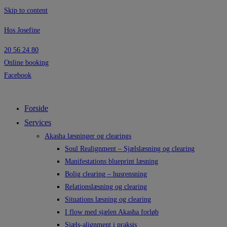
Skip to content
Hos Josefine
20 56 24 80
Online booking
Facebook
Forside
Services
Akasha læsninger og clearings
Soul Realignment – Sjælslæsning og clearing
Manifestations blueprint læsning
Bolig clearing – husrensning
Relationslæsning og clearing
Situations læsning og clearing
I flow med sjælen Akasha forløb
Sjæls-alignment i praksis