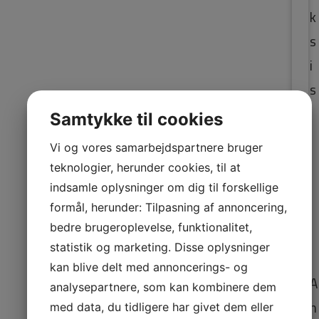
k
s
i
s
R
Samtykke til cookies
o i
Vi og vores samarbejdspartnere bruger
kr
teknologier, herunder cookies, til at
op
indsamle oplysninger om dig til forskellige
og
formål, herunder: Tilpasning af annoncering,
bedre brugeroplevelse, funktionalitet,
si
statistik og marketing. Disse oplysninger
nd
kan blive delt med annoncerings- og
A
analysepartnere, som kan kombinere dem
n
med data, du tidligere har givet dem eller