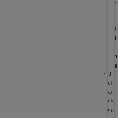
-
l
i
f
t
i
n
g
B
eh
an
dli
ng