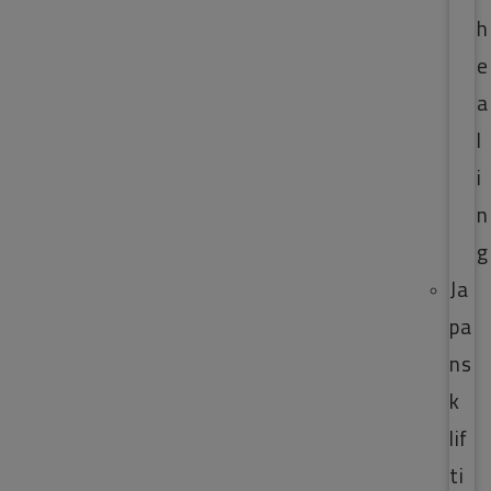
h
e
a
l
i
n
g
Ja
pa
ns
k
lif
ti