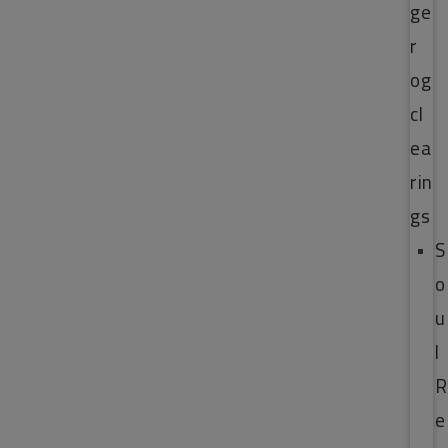
ge
r
og
cl
ea
rin
gs
S
o
u
l
R
e