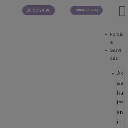
20 56 24 80
Online booking
Forsid
e
Servi
ces
Ak
as
ha
læ
sn
in