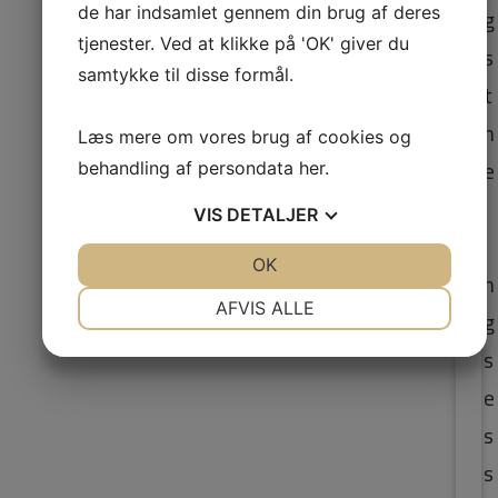
g
de har indsamlet gennem din brug af deres
tjenester. Ved at klikke på 'OK' giver du
s
samtykke til disse formål.
t
h
Læs mere om vores brug af cookies og
e
behandling af persondata
her
.
l
VIS
DETALJER
i
JA
NEJ
OK
JA
NEJ
n
NØDVENDIGE
PRÆFERENCER
AFVIS ALLE
g
JA
NEJ
JA
NEJ
s
MARKETING
STATISTIK
e
s
s