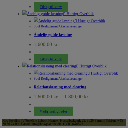
Tilføj til kurv
Hurtigt Overblik
Hurtigt Overblik
Soul Realignment Akasha læsninger
Åndelig guide læsning
1.600,00
kr.
Tilføj til kurv
Hurtigt Overblik
Hurtigt Overblik
Soul Realignment Akasha læsninger
Relationslæsning med clearing
1.600,00
kr.
–
1.800,00
kr.
Vælg muligheder
Hos Josefine | V/Josefine Lebeck Hentze | Hesselbækpark 22, 3520 Farum | Telefon: +45
20 56 24 80 | E-mail: info@hos-josefine.dk | CVR 34405751