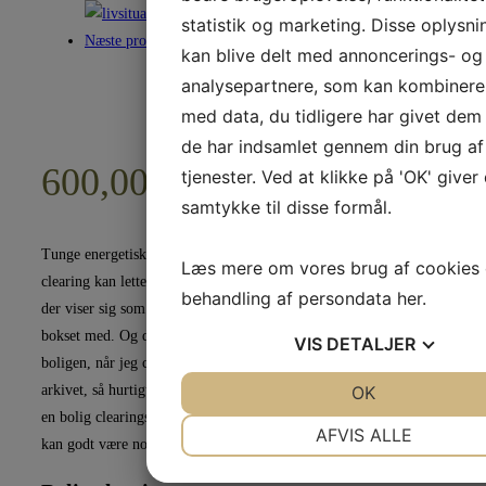
statistik og marketing. Disse oplysni
Næste produkt
kan blive delt med annoncerings- og
analysepartnere, som kan kombiner
med data, du tidligere har givet dem 
de har indsamlet gennem din brug af
600,00
kr.
tjenester. Ved at klikke på 'OK' giver
samtykke til disse formål.
Tunge energetiske blokeringer kan påvirke os og bremse os. En bolig
Læs mere om vores brug af cookies
clearing kan lette energien i boligen og for beboerne i boligen. De energ
behandling af persondata
her
.
der viser sig som blokeringer kan ofte genkendes, som noget beboerne h
bokset med. Og det kan lette meget at få det clearet. Jeg kommer ikke ud
VIS
DETALJER
boligen, når jeg clearer den. Jeg læser og clearer boligen via Akasha
JA
NEJ
OK
JA
NEJ
arkivet, så hurtigt som muligt efter bestillingen og sender dig efterfølge
en bolig clearings rapport på mail, med hvad jeg har fundet og clearet. 
NØDVENDIGE
PRÆFERENC
AFVIS ALLE
kan godt være nogle dages ventetid.
JA
NEJ
JA
NEJ