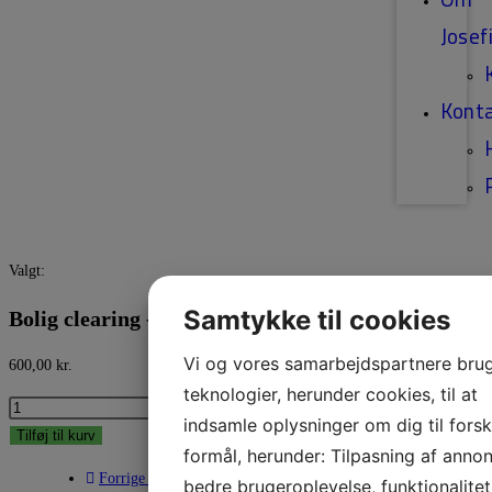
Josef
Kont
Valgt:
Samtykke til cookies
Bolig clearing - Husrensning
Vi og vores samarbejdspartnere bru
600,00
kr.
teknologier, herunder cookies, til at
indsamle oplysninger om dig til forsk
Tilføj til kurv
formål, herunder: Tilpasning af annon
Forrige produkt
bedre brugeroplevelse, funktionalitet