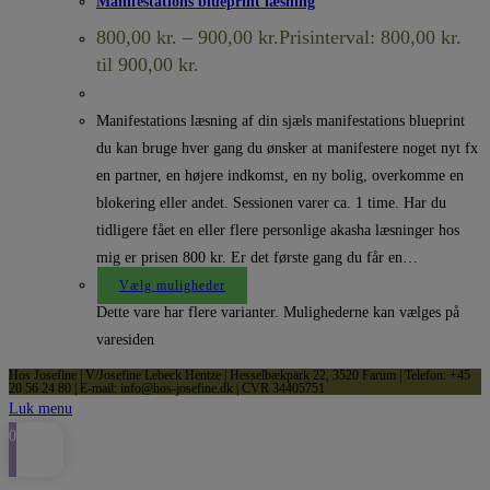
Manifestations blueprint læsning
800,00
kr.
–
900,00
kr.
Prisinterval: 800,00 kr.
til 900,00 kr.
Manifestations læsning af din sjæls manifestations blueprint
du kan bruge hver gang du ønsker at manifestere noget nyt fx
en partner, en højere indkomst, en ny bolig, overkomme en
blokering eller andet. Sessionen varer ca. 1 time. Har du
tidligere fået en eller flere personlige akasha læsninger hos
mig er prisen 800 kr. Er det første gang du får en…
Vælg muligheder
Dette vare har flere varianter. Mulighederne kan vælges på
varesiden
Hos Josefine | V/Josefine Lebeck Hentze | Hesselbækpark 22, 3520 Farum | Telefon: +45
20 56 24 80 | E-mail: info@hos-josefine.dk | CVR 34405751
Luk menu
0