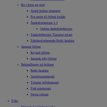
Ro i krop og sind
Angst heling sessioner
Fra angst til frihed forløb
Åndedrætsterapi 1:1
Online åndedrætskursus
Tankefeltterapi /Tapping terapi
Følelsesforløsende Reiki healing
Japansk lifting
Krystal lifting
Japansk selv-lifting
Behandlinger på briksen
Reiki healing
Ansigtszoneterapi
Traume refleksterapi
Fod-zoneterapi
Stress release
0 kr.