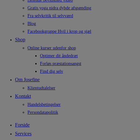
Helende bevidsthed video
Gratis yoga nidra dybde afspænding
Fra selvkritik til selvværd
Blog
Facebookgruppe Hvil i krop og sjæl
Shop
Online kurser udenfor shop
Optimer dit åndedræt
Forløs præstationsangst
Find dig selv
Om Josefine
Klientudtalelser
Kontakt
Handelsbetingelser
Persondatapolitik
Forside
Services