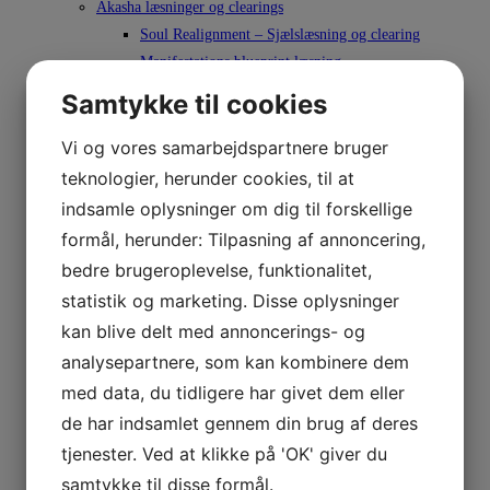
Akasha læsninger og clearings
Soul Realignment – Sjælslæsning og clearing
Manifestations blueprint læsning
Bolig clearing – husrensning
Samtykke til cookies
Relationslæsning og clearing
Situations læsning og clearing
Vi og vores samarbejdspartnere bruger
I flow med sjælen Akasha forløb
teknologier, herunder cookies, til at
Sjæls-alignment i praksis
indsamle oplysninger om dig til forskellige
Ro i krop og sind
formål, herunder: Tilpasning af annoncering,
Angst heling sessioner
bedre brugeroplevelse, funktionalitet,
Fra angst til frihed forløb
statistik og marketing. Disse oplysninger
Åndedrætsterapi 1:1
kan blive delt med annoncerings- og
Online åndedrætskursus
analysepartnere, som kan kombinere dem
Tankefeltterapi /Tapping terapi
med data, du tidligere har givet dem eller
Følelsesforløsende Reiki healing
Japansk lifting
de har indsamlet gennem din brug af deres
Krystal lifting
tjenester. Ved at klikke på 'OK' giver du
Japansk selv-lifting
samtykke til disse formål.