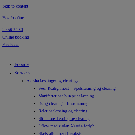
Skip to content
Hos Josefine
20 56 24 80
Online booking
Facebook
Forside
Services
Akasha læsninger og clearings
Soul Realignment – Sjælslæsning og clearing
Manifestations blueprint læsning
Bolig clearing – husrensning
Relationslæsning og clearing
Situations læsning og clearing
I flow med sjælen Akasha forløb
Sjæls-alignment i praksis