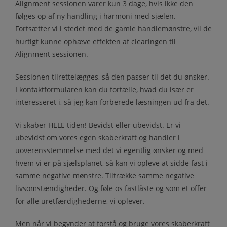
Alignment sessionen varer kun 3 dage, hvis ikke den
følges op af ny handling i harmoni med sjælen.
Fortsætter vi i stedet med de gamle handlemønstre, vil de
hurtigt kunne ophæve effekten af clearingen til
Alignment sessionen.
Sessionen tilrettelægges, så den passer til det du ønsker.
I kontaktformularen kan du fortælle, hvad du især er
interesseret i, så jeg kan forberede læsningen ud fra det.
Vi skaber HELE tiden! Bevidst eller ubevidst. Er vi
ubevidst om vores egen skaberkraft og handler i
uoverensstemmelse med det vi egentlig ønsker og med
hvem vi er på sjælsplanet, så kan vi opleve at sidde fast i
samme negative mønstre. Tiltrække samme negative
livsomstændigheder. Og føle os fastlåste og som et offer
for alle uretfærdighederne, vi oplever.
Men når vi begynder at forstå og bruge vores skaberkraft