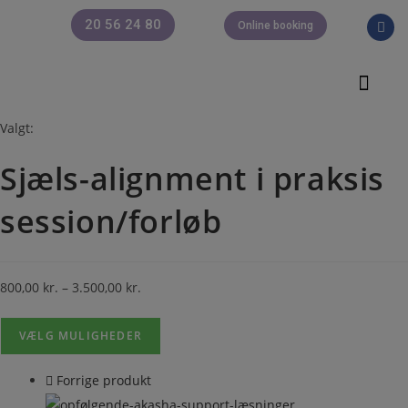
20 56 24 80
Online booking
Om Josefi
Valgt:
Sjæls-alignment i praksis
session/forløb
800,00
kr.
–
3.500,00
kr.
VÆLG MULIGHEDER
Forrige produkt