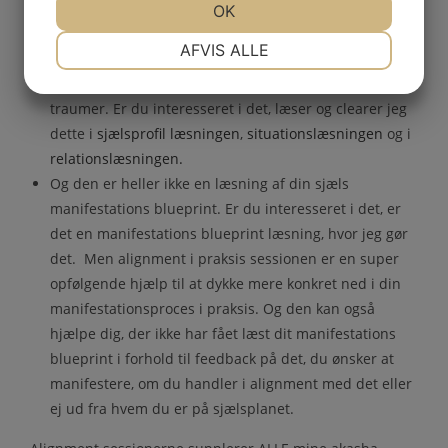
JA
NEJ
OK
JA
NEJ
Hvad denne session IKKE er:
NØDVENDIGE
PRÆFERENCER
AFVIS ALLE
Den er ikke en læsning og clearing af blokeringer fra
JA
NEJ
JA
NEJ
tidligere liv eller genetisk nedarvede blokeringer og
traumer. Er du interesseret i det, læser og clearer jeg
MARKETING
STATISTIK
dette i
sjælsprofil læsningen
,
situationslæsningen
og i
relationslæsningen.
Og den er heller ikke en læsning af din sjæls
manifestations blueprint. Er du interesseret i det, er
det en manifestations blueprint læsning, hvor jeg gør
det. Men alignment i praksis sessionen er en super
opfølgende hjælp til at dykke mere konkret ned i din
manifestationsproces i praksis. Og den kan også
hjælpe dig, der ikke har fået læst dit manifestations
blueprint i forhold til feedback på det, du ønsker at
manifestere, om du handler i alignment med det eller
ej ud fra hvem du er på sjælsplanet.