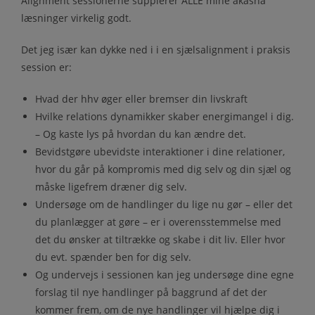
Alignment sessionerne supplerer ALLE mine akasha
læsninger virkelig godt.
Det jeg især kan dykke ned i i en sjælsalignment i praksis
session er:
Hvad der hhv øger eller bremser din livskraft
Hvilke relations dynamikker skaber energimangel i dig.
– Og kaste lys på hvordan du kan ændre det.
Bevidstgøre ubevidste interaktioner i dine relationer,
hvor du går på kompromis med dig selv og din sjæl og
måske ligefrem dræner dig selv.
Undersøge om de handlinger du lige nu gør – eller det
du planlægger at gøre – er i overensstemmelse med
det du ønsker at tiltrække og skabe i dit liv. Eller hvor
du evt. spænder ben for dig selv.
Og undervejs i sessionen kan jeg undersøge dine egne
forslag til nye handlinger på baggrund af det der
kommer frem, om de nye handlinger vil hjælpe dig i