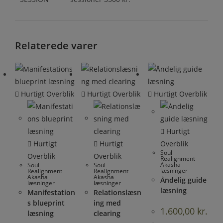
Relaterede varer
Hurtigt Overblik
Hurtigt Overblik
Hurtigt Overblik
Hurtigt
Hurtigt
Hurtigt
Overblik
Soul
Overblik
Overblik
Realignment
Akasha
Soul
Soul
læsninger
Realignment
Realignment
Akasha
Akasha
Åndelig guide
læsninger
læsninger
læsning
Manifestation
Relationslæsn
s blueprint
ing med
1.600,00
kr.
læsning
clearing