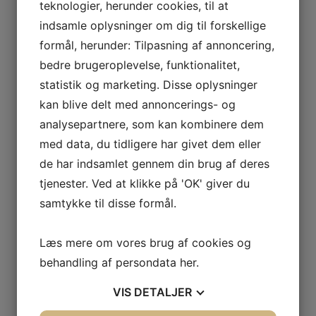
teknologier, herunder cookies, til at
Beskrivelse
indsamle oplysninger om dig til forskellige
Yderligere information
formål, herunder: Tilpasning af annoncering,
Beskrivelse
bedre brugeroplevelse, funktionalitet,
statistik og marketing. Disse oplysninger
Sjæls-alignment i praksis session er både for dig, som
kan blive delt med annoncerings- og
tidligere har fået en Soul Realignment Akasha læsning og
analysepartnere, som kan kombinere dem
til dig der aldrig har fået en Akasha læsning.
med data, du tidligere har givet dem eller
Sessionen supplerer alle de Akasha læsninger jeg
de har indsamlet gennem din brug af deres
tilbyder.
tjenester. Ved at klikke på 'OK' giver du
samtykke til disse formål.
I denne session tager vi udgangspunkt i den intention du
ønsker at skabe, og hvilke aktuelle udfordringer du
oplever i forhold til det. Du får ikke så mange
Læs mere om vores brug af cookies og
informationer om dit sjæls blueprint i denne session som
behandling af persondata
her
.
i sjælsprofil sessionen. Og de to læsninger supplerer
VIS
DETALJER
hinanden fantastisk godt.